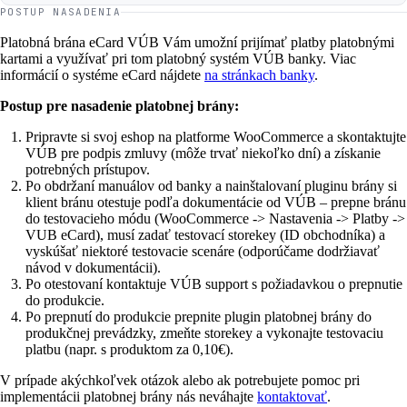
POSTUP NASADENIA
Platobná brána eCard VÚB Vám umožní prijímať platby platobnými
kartami a využívať pri tom platobný systém VÚB banky. Viac
informácií o systéme eCard nájdete
na stránkach banky
.
Postup pre nasadenie platobnej brány:
Pripravte si svoj eshop na platforme WooCommerce a skontaktujte
VÚB pre podpis zmluvy (môže trvať niekoľko dní) a získanie
potrebných prístupov.
Po obdržaní manuálov od banky a nainštalovaní pluginu brány si
klient bránu otestuje podľa dokumentácie od VÚB – prepne bránu
do testovacieho módu (WooCommerce -> Nastavenia -> Platby ->
VUB eCard), musí zadať testovací storekey (ID obchodníka) a
vyskúšať niektoré testovacie scenáre (odporúčame dodržiavať
návod v dokumentácii).
Po otestovaní kontaktuje VÚB support s požiadavkou o prepnutie
do produkcie.
Po prepnutí do produkcie prepnite plugin platobnej brány do
produkčnej prevádzky, zmeňte storekey a vykonajte testovaciu
platbu (napr. s produktom za 0,10€).
V prípade akýchkoľvek otázok alebo ak potrebujete pomoc pri
implementácii platobnej brány nás neváhajte
kontaktovať
.