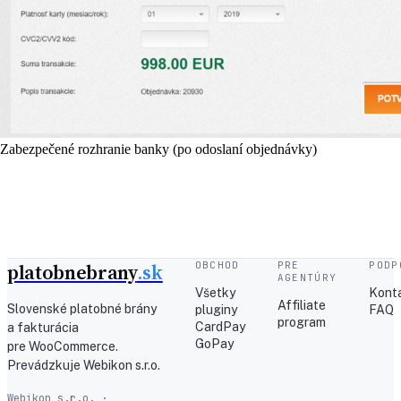
Zabezpečené rozhranie banky (po odoslaní objednávky)
platobnebrany
.sk
OBCHOD
PRE
PODP
AGENTÚRY
Všetky
Kont
Affiliate
Slovenské platobné brány
pluginy
FAQ
program
CardPay
a fakturácia
GoPay
pre WooCommerce.
Prevádzkuje Webikon s.r.o.
Webikon s.r.o. ·