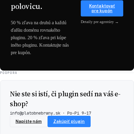
polovicu.
Kontaktovať
pre kupón
Detaily pre agentúry →
50 % zľava na druhú a každú
ďalšiu doménu rovnakého
pluginu. 20 % zľava pri kúpe
iného pluginu. Kontaktujte nás
pre kupón.
PODPORA
Nie ste si istí, či plugin sedí na váš e-
shop?
info@platobnebrany.sk
· Po–Pi 9–17
Napíšte nám
Zakúpiť plugin