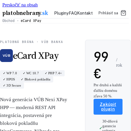
Preskočiť na obsah
platobnebrany
.sk
Pluginy
FAQ
Kontakt
Prihlásiť sa
Obchod
·
eCard XPay
PLATOBNÁ BRÁNA · VÚB BANKA
99
eCard XPay
VÚB
/
rok
€
✓ WP 7.0
✓ WC 10.7
✓ PHP 7.4+
✓ HPOS
✓ Bloková pokladňa
Pre druhú a každú
✓ 3D Secure
ďalšiu doménu
zľava 50 %.
Nová generácia VÚB Nexi XPay
Zakúpiť
HPP — moderná REST API
plugin
integrácia, postavená pre
30-dňová
blokovú pokladňu
garancia
vrátenia