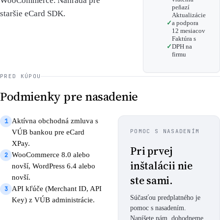
WooCommerce. Náhrada pre
peňazí
staršie eCard SDK.
Aktualizácie
a podpora
12 mesiacov
Faktúra s
DPH na
firmu
PRED KÚPOU
Podmienky pre nasadenie
Aktívna obchodná zmluva s
1
POMOC S NASADENÍM
VÚB bankou pre eCard
XPay.
Pri prvej
WooCommerce 8.0 alebo
2
inštalácii nie
novší, WordPress 6.4 alebo
ste sami.
novší.
API kľúče (Merchant ID, API
3
Súčasťou predplatného je
Key) z VÚB administrácie.
pomoc s nasadením.
Napíšete nám, dohodneme