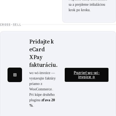
sa a prejdeme inštaláciou
krok po kroku.
CROSS-SELL
Pridajte k
eCard
XPay
fakturáciu.
Pozrieť wc-wi-
⊞
wc-wi-invoice —
invoice →
vystavujte faktúry
priamo z
WooCommerce.
Pri kúpe druhého
pluginu
zľava 20
%
.