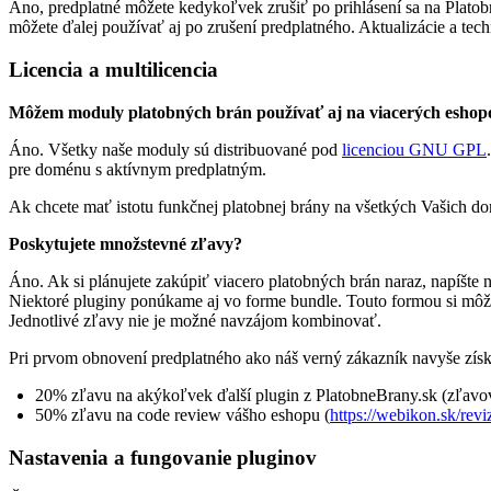
Áno, predplatné môžete kedykoľvek zrušiť po prihlásení sa na Plato
môžete ďalej používať aj po zrušení predplatného. Aktualizácie a t
Licencia a multilicencia
Môžem moduly platobných brán používať aj na viacerých eshop
Áno. Všetky naše moduly sú distribuované pod
licenciou GNU GPL
pre doménu s aktívnym predplatným.
Ak chcete mať istotu funkčnej platobnej brány na všetkých Vašich d
Poskytujete množstevné zľavy?
Áno. Ak si plánujete zakúpiť viacero platobných brán naraz, napíšte
Niektoré pluginy ponúkame aj vo forme bundle. Touto formou si môž
Jednotlivé zľavy nie je možné navzájom kombinovať.
Pri prvom obnovení predplatného ako náš verný zákazník navyše získ
20% zľavu na akýkoľvek ďalší plugin z PlatobneBrany.sk (zľavo
50% zľavu na code review vášho eshopu
(
https://webikon.sk/revi
Nastavenia a fungovanie pluginov