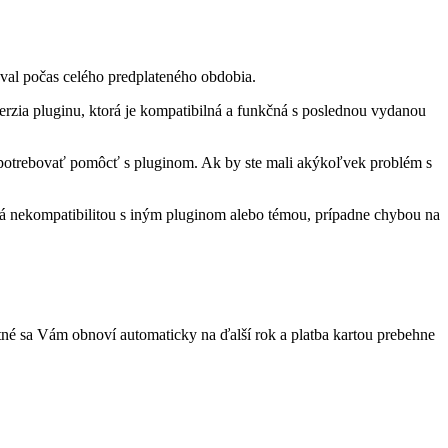
oval počas celého predplateného obdobia.
erzia pluginu, ktorá je kompatibilná a funkčná s poslednou vydanou
otrebovať pomôcť s pluginom. Ak by ste mali akýkoľvek problém s
á nekompatibilitou s iným pluginom alebo témou, prípadne chybou na
tné sa Vám obnoví automaticky na ďalší rok a platba kartou prebehne