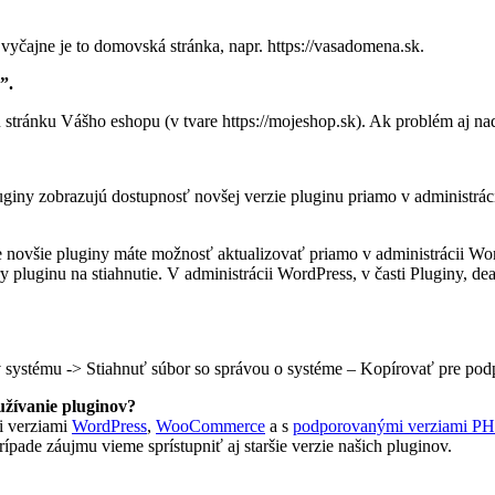
vyčajne je to domovská stránka, napr.
h
ttps://vasadomena.sk
.
”.
 stránku Vášho eshopu (v tvare https://mojeshop.sk). Ak problém aj naďa
uginy zobrazujú dostupnosť novšej verzie pluginu priamo v administrác
re novšie pluginy máte možnosť aktualizovať priamo v administrácii Wo
 pluginu na stiahnutie. V administrácii WordPress, v časti Pluginy, dea
 systému -> Stiahnuť súbor so správou o systéme – Kopírovať pre pod
žívanie pluginov?
i verziami
WordPress
,
WooCommerce
a s
podporovanými verziami PH
ade záujmu vieme sprístupniť aj staršie verzie našich pluginov.