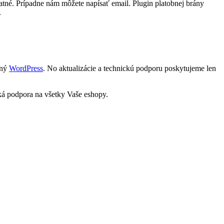
atné. Prípadne nám môžete napísať email. Plugin platobnej brány
.
tný
WordPress
. No aktualizácie a technickú podporu poskytujeme len
ká podpora na všetky Vaše eshopy.