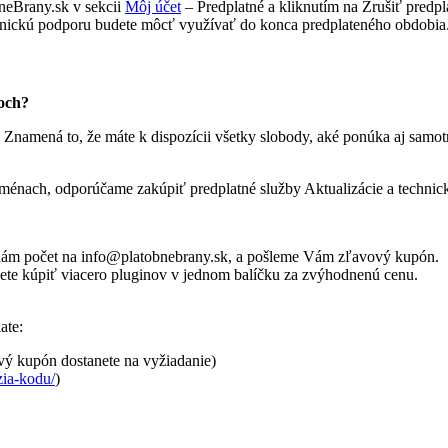
bneBrany.sk v sekcii
Môj účet
– Predplatné a kliknutím na Zrušiť predpl
echnickú podporu budete môcť využívať do konca predplateného obdobia
och?
. Znamená to, že máte k dispozícii všetky slobody, aké ponúka aj samo
oménach, odporúčame zakúpiť predplatné služby Aktualizácie a technic
 nám počet na
info@platobnebrany.sk
, a pošleme Vám zľavový kupón.
ete kúpiť viacero pluginov v jednom balíčku za zvýhodnenú cenu.
ate:
vý kupón dostanete na vyžiadanie)
zia-kodu/
)