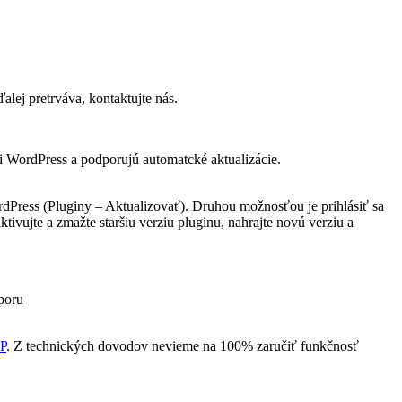
lej pretrváva, kontaktujte nás.
i WordPress a podporujú automatcké aktualizácie.
rdPress (Pluginy – Aktualizovať). Druhou možnosťou je prihlásiť sa
ktivujte a zmažte staršiu verziu pluginu, nahrajte novú verziu a
poru
P
. Z technických dovodov nevieme na 100% zaručiť funkčnosť