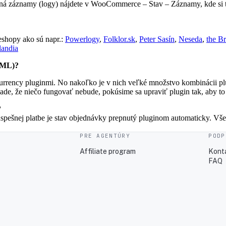
ená záznamy (logy) nájdete v WooCommerce – Stav – Záznamy, kde si 
eshopy ako sú napr.:
Powerlogy
,
Folklor.sk
,
Peter Sasín
,
Neseda
,
the B
landia
WPML)?
currency pluginmi. No nakoľko je v nich veľké množstvo kombinácii pl
ade, že niečo fungovať nebude, pokúsime sa upraviť plugin tak, aby t
?
ešnej platbe je stav objednávky prepnutý pluginom automaticky. Všetk
PRE AGENTÚRY
PODP
Affiliate program
Kont
FAQ