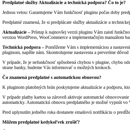
Predplatné služby Aktualizácie a technická podpora? Čo to je?
Jednou vetou: Garantujeme Vám funkčnosť pluginu počas doby predp
Predplatné znamená, že si predplácate služby aktualizácie a technic
Aktualizácie –
Prístup k najnovšej verzii pluginu Vám zaistí funkčn
verziou WordPress, WooCommerce a implementačným manuálom ba
Technická podpora –
Pomôžeme Vám s implementáciou a nastavením 
pluginom, napíšte nám. Skontrolujeme nastavenia a preveríme dôvod 
V prípade, že je nefunkčnosť spôsobená chybou v plugine, chybu od
strane banky, budeme Vás informovať o možných krokoch.
Čo znamená predplatné s automatickou obnovou?
K pluginom platobných brán poskytujeme aktualizácie a podporu, ktor
V prípade platby kartou sa zároveň aktivuje automatcké obnovovanie
automaticky. Automatickú obnovu predplatného je možné vypnút vo 
Pred uplynutím jedného roka dostanete emailovú notifikáciu o predĺže
Môžem predplatné kedykoľvek zrušiť?