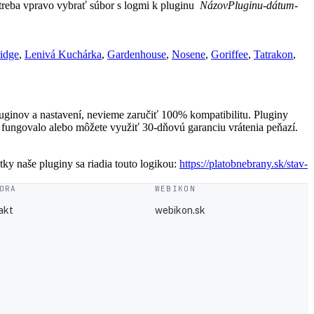
treba vpravo vybrať súbor s logmi k pluginu
NázovPluginu-dátum-
ridge
,
Lenivá Kuchárka
,
Gardenhouse
,
Nosene
,
Goriffee
,
Tatrakon
,
uginov a nastavení, nevieme zaručiť 100% kompatibilitu. Pluginy
o fungovalo alebo môžete využiť 30-dňovú garanciu vrátenia peňazí.
y naše pluginy sa riadia touto logikou:
https://platobnebrany.sk/stav-
ORA
WEBIKON
akt
webikon.sk