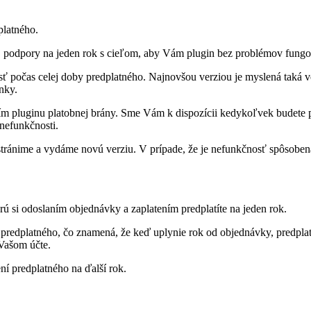
latného.
kej podpory na jeden rok s cieľom, aby Vám plugin bez problémov fung
osť počas celej doby predplatného. Najnovšou verziou je myslená taká v
nky.
pluginu platobnej brány. Sme Vám k dispozícii kedykoľvek budete p
nefunkčnosti.
stránime a vydáme novú verziu. V prípade, že je nefunkčnosť spôsoben
ú si odoslaním objednávky a zaplatením predplatíte na jeden rok.
 predplatného, čo znamená, že keď uplynie rok od objednávky, predpla
Vašom účte.
ní predplatného na ďalší rok.