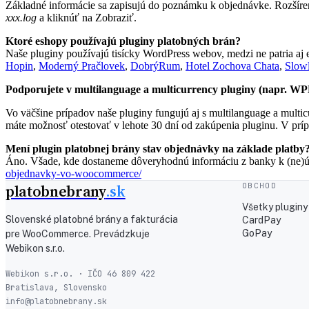
Základné informácie sa zapisujú do poznámku k objednávke. Rozšír
xxx.log
a kliknúť na Zobraziť.
Ktoré eshopy používajú pluginy platobných brán?
Naše pluginy používajú tisícky WordPress webov, medzi ne patria aj 
Hopin
,
Moderný Pračlovek
,
DobrýRum
,
Hotel Zochova Chata
,
Slow
Podporujete v multilanguage a multicurrency pluginy (napr. 
Vo väčšine prípadov naše pluginy fungujú aj s multilanguage a multi
máte možnosť otestovať v lehote 30 dní od zakúpenia pluginu. V príp
Mení plugin platobnej brány stav objednávky na základe platby
Áno. Všade, kde dostaneme dôveryhodnú informáciu z banky k (ne)úsp
objednavky-vo-woocommerce/
platobnebrany
.sk
OBCHOD
Všetky pluginy
Slovenské platobné brány a fakturácia
CardPay
GoPay
pre WooCommerce. Prevádzkuje
Webikon s.r.o.
Webikon s.r.o. · IČO 46 809 422
Bratislava, Slovensko
info@platobnebrany.sk