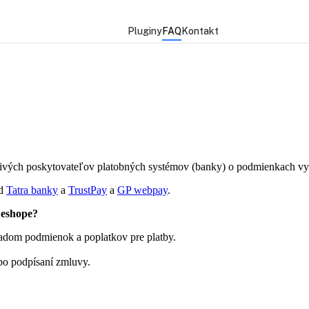
Pluginy
FAQ
Kontakt
tlivých poskytovateľov platobných systémov (banky) o podmienkach vyu
od
Tatra banky
a
TrustPay
a
GP webpay
.
 eshope?
ľadom podmienok a poplatkov pre platby.
po podpísaní zmluvy.