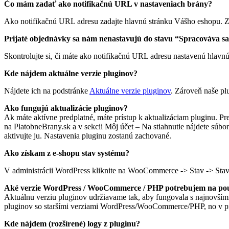
Čo mám zadať ako notifikačnú URL v nastaveniach brány?
Ako notifikačnú URL adresu zadajte hlavnú stránku Vášho eshopu. Z
Prijaté objednávky sa nám nenastavujú do stavu “Spracováva sa
Skontrolujte si, či máte ako notifikačnú URL adresu nastavenú hlavnú
Kde nájdem aktuálne verzie pluginov?
Nájdete ich na podstránke
Aktuálne verzie pluginov
. Zároveň naše pl
Ako fungujú aktualizácie pluginov?
Ak máte aktívne predplatné, máte prístup k aktualizáciam pluginu. P
na PlatobneBrany.sk a v sekcii Môj účet – Na stiahnutie nájdete súbory
aktivujte ju. Nastavenia pluginu zostanú zachované.
Ako získam z e-shopu stav systému?
V administrácii WordPress kliknite na WooCommerce -> Stav -> Stav
Aké verzie WordPress / WooCommerce / PHP potrebujem na pou
Aktuálnu verziu pluginov udržiavame tak, aby fungovala s najnovším
pluginov so staršími verziami WordPress/WooCommerce/PHP, no v príp
Kde nájdem (rozšírené) logy z pluginu?