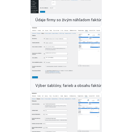
Údaje firmy so živým náhľadom faktúry
Výber šablóny, farieb a obsahu faktúry