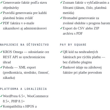
✓
Generovanie faktúr podľa stavu
✓
Zoznam faktúr s vyhľadávaním a
objednávky
filtrami (dátum, číslo, platobná
✓
Pravidlá generovania pre každú
metóda)
platobnú bránu zvlášť
✓
Hromadné generovanie za
✓
PDF faktúra v e-maile
zvolené obdobie s progress barom
zákazníkovi aj administrátorovi
✓
Export do CSV alebo ZIP
archívu s PDF
NAPOJENIE NA ÚČTOVNÍCTVO
PAY BY SQUARE
✓
KROS Omega — odosielanie cez
✓
QR kód na neuhradených
REST API so synchronizáciou
faktúrach pre rýchlu platbu —
úhrad
bez ďalšieho pluginu
✓
Pohoda — XML export
✓
Bankové údaje na zálohovej
(predkontácia, stredisko, činnosť,
faktúre pri platbe prevodom
zákazka)
PLATFORMA A LOKALIZÁCIA
✓
WordPress 6.5+, WooCommerce
8.5+, PHP 8.1+
✓
Kompatibilita s HPOS a