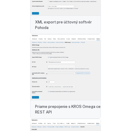
XML export pre účtovný softvér
Pohoda
Priame prepojenie s KROS Omega cez
REST API