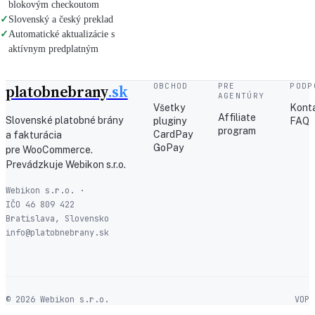
blokovým checkoutom
✓
Slovenský a český preklad
✓
Automatické aktualizácie s
aktívnym predplatným
platobnebrany
.sk
OBCHOD
PRE
PODP
AGENTÚRY
Všetky
Kont
Affiliate
Slovenské platobné brány
pluginy
FAQ
program
CardPay
a fakturácia
GoPay
pre WooCommerce.
Prevádzkuje Webikon s.r.o.
Webikon s.r.o. ·
IČO 46 809 422
Bratislava, Slovensko
info@platobnebrany.sk
© 2026 Webikon s.r.o.
VOP