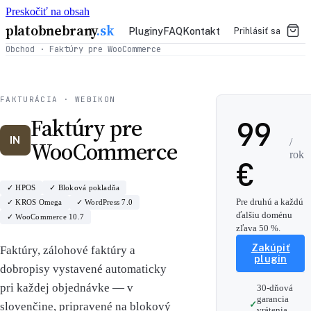
Preskočiť na obsah
platobnebrany
.sk
Pluginy
FAQ
Kontakt
Prihlásiť sa
Obchod
· Faktúry pre WooCommerce
FAKTURÁCIA · WEBIKON
Faktúry pre
99
IN
WooCommerce
/
rok
€
✓ HPOS
✓ Bloková pokladňa
Pre druhú a každú
✓ KROS Omega
✓ WordPress 7.0
ďalšiu doménu
✓ WooCommerce 10.7
zľava 50 %.
Zakúpiť
Faktúry, zálohové faktúry a
plugin
dobropisy vystavené automaticky
pri každej objednávke — v
30-dňová
garancia
slovenčine, pripravené na blokový
vrátenia