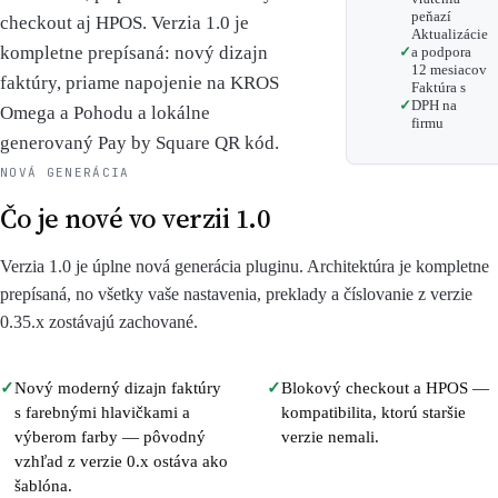
peňazí
checkout aj HPOS. Verzia 1.0 je
Aktualizácie
kompletne prepísaná: nový dizajn
a podpora
12 mesiacov
faktúry, priame napojenie na KROS
Faktúra s
DPH na
Omega a Pohodu a lokálne
firmu
generovaný Pay by Square QR kód.
NOVÁ GENERÁCIA
Čo je nové vo verzii 1.0
Verzia 1.0 je úplne nová generácia pluginu. Architektúra je kompletne
prepísaná, no všetky vaše nastavenia, preklady a číslovanie z verzie
0.35.x zostávajú zachované.
✓
Nový moderný dizajn faktúry
✓
Blokový checkout a HPOS —
s farebnými hlavičkami a
kompatibilita, ktorú staršie
výberom farby — pôvodný
verzie nemali.
vzhľad z verzie 0.x ostáva ako
šablóna.