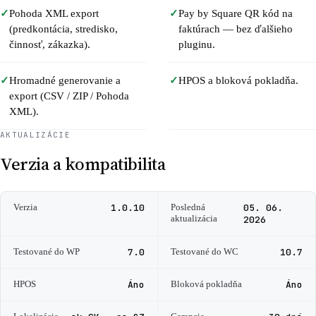
✓
Pohoda XML export
✓
Pay by Square QR kód na
(predkontácia, stredisko,
faktúrach — bez ďalšieho
činnosť, zákazka).
pluginu.
✓
Hromadné generovanie a
✓
HPOS a bloková pokladňa.
export (CSV / ZIP / Pohoda
XML).
AKTUALIZÁCIE
Verzia a kompatibilita
Verzia
1.0.10
Posledná
05. 06.
aktualizácia
2026
Testované do WP
7.0
Testované do WC
10.7
HPOS
Áno
Bloková pokladňa
Áno