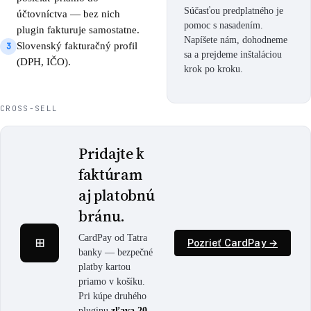
Súčasťou predplatného je
účtovníctva — bez nich
pomoc s nasadením.
plugin fakturuje samostatne.
Napíšete nám, dohodneme
Slovenský fakturačný profil
3
sa a prejdeme inštaláciou
(DPH, IČO).
krok po kroku.
CROSS-SELL
Pridajte k
faktúram
aj platobnú
bránu.
⊞
CardPay od Tatra
Pozrieť CardPay →
banky — bezpečné
platby kartou
priamo v košíku.
Pri kúpe druhého
pluginu
zľava 20