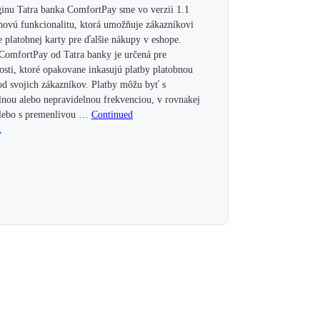
inu Tatra banka ComfortPay sme vo verzii 1.1
 novú funkcionalitu, ktorá umožňuje zákazníkovi
e platobnej karty pre ďalšie nákupy v eshope.
ComfortPay od Tatra banky je určená pre
osti, ktoré opakovane inkasujú platby platobnou
od svojich zákazníkov. Platby môžu byť s
lnou alebo nepravidelnou frekvenciou, v rovnakej
alebo s premenlivou …
Continued
→