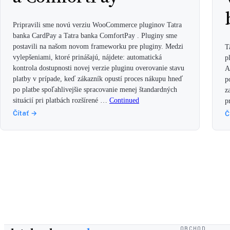
Pripravili sme novú verziu WooCommerce pluginov Tatra
banka CardPay a Tatra banka ComfortPay . Pluginy sme
postavili na našom novom frameworku pre pluginy. Medzi
T
vylepšeniami, ktoré prinášajú, nájdete: automatická
p
kontrola dostupnosti novej verzie pluginu overovanie stavu
A
platby v prípade, keď zákazník opustí proces nákupu hneď
p
po platbe spoľahlivejšie spracovanie menej štandardných
z
situácií pri platbách rozšírené …
Continued
p
Čítať →
Č
OBCHOD