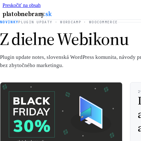
Preskočiť na obsah
platobnebrany
.sk
NOVINKY
PLUGIN UPDATY · WORDCAMP · WOOCOMMERCE
Z dielne Webikonu
Plugin update notes, slovenská WordPress komunita, návod
bez zbytočného marketingu.
2