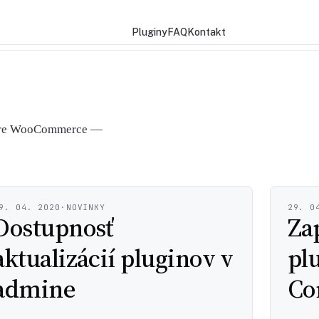
Pluginy
FAQ
Kontakt
y pre WooCommerce —
9. 04. 2020
·
NOVINKY
29. 0
Dostupnosť
Za
aktualizácií pluginov v
pl
admine
Co