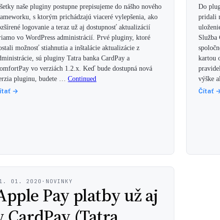
šetky naše pluginy postupne prepisujeme do nášho nového
Do plug
rameworku, s ktorým prichádzajú viaceré vylepšenia, ako
pridali
ozšírené logovanie a teraz už aj dostupnosť aktualizácií
uloženi
riamo vo WordPress administrácií. Prvé pluginy, ktoré
Služba 
ostali možnosť stiahnutia a inštalácie aktualizácie z
spoločn
dministrácie, sú pluginy Tatra banka CardPay a
kartou 
omfortPay vo verziách 1.2.x. Keď bude dostupná nová
pravide
erzia pluginu, budete …
Continued
výške 
ítať →
Čítať 
1. 01. 2020
·
NOVINKY
Apple Pay platby už aj
v CardPay (Tatra