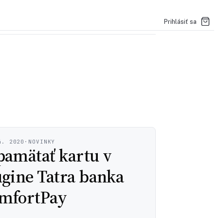
Prihlásiť sa
4. 2020
·
NOVINKY
pamätať kartu v
ugine Tatra banka
mfortPay