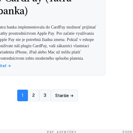
banka)
atra banka implementovala do CardPay možnosť prijímať
latby prostredníctvom Apple Pay. Pre začatie využívania
pple Pay nie je potrebná žiadna zmena. Pokiaľ v eshope
oužívate náš plugin CardPay, vaši zákazníci vlastniaci
ariadenia iPhone, iPad alebo Mac už môžu platiť
rostredníctvom tohto moderného spôsobu platenia.
ítať →
Stránkovanie
1
2
3
Staršie →
príspevkov
PRE AGENTÚRY
PODP