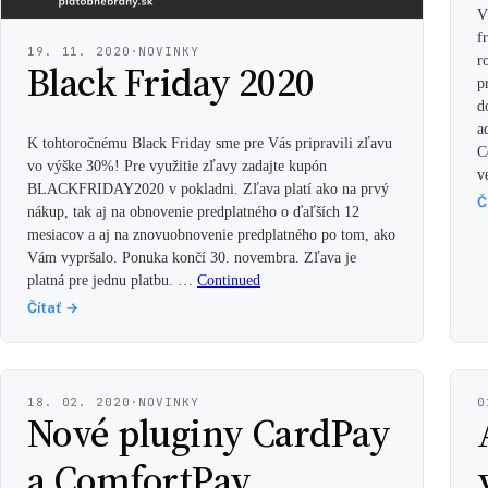
V
f
19. 11. 2020
·
NOVINKY
r
Black Friday 2020
p
d
a
K tohtoročnému Black Friday sme pre Vás pripravili zľavu
C
vo výške 30%! Pre využitie zľavy zadajte kupón
v
BLACKFRIDAY2020 v pokladni. Zľava platí ako na prvý
Č
nákup, tak aj na obnovenie predplatného o ďaľších 12
mesiacov a aj na znovuobnovenie predplatného po tom, ako
Vám vypršalo. Ponuka končí 30. novembra. Zľava je
platná pre jednu platbu. …
Continued
Čítať →
18. 02. 2020
·
NOVINKY
0
Nové pluginy CardPay
a ComfortPay