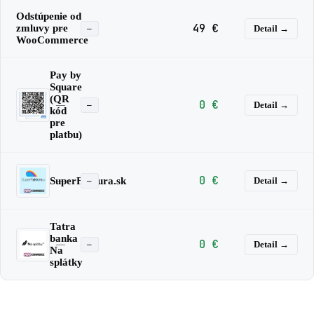
Odstúpenie od
49 €
zmluvy pre
—
Detail →
—
WooCommerce
Pay by
Square
(QR
0 €
—
Detail →
—
kód
pre
platbu)
0 €
SuperFaktura.sk
—
Detail →
—
Tatra
banka
0 €
—
Detail →
—
Na
splátky