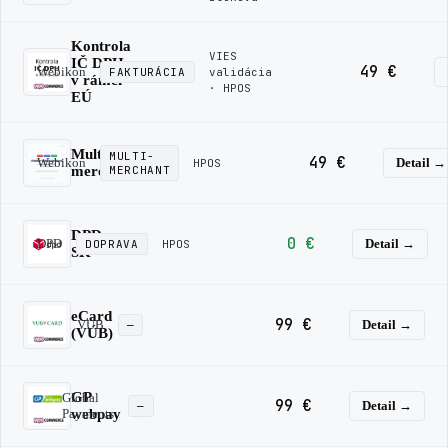
Kontrola
VIES
IČ DPH
49 €
Webikon
FAKTURÁCIA
validácia
v rámci
· HPOS
EÚ
Multiple
MULTI-
49 €
Webikon
Detail →
HPOS
merchants
MERCHANT
DPD
0 €
DPD
Detail →
DOPRAVA
HPOS
SK
eCard
99 €
VÚB
Detail →
—
(VÚB)
GP
Global
99 €
Detail →
—
Payments
webpay