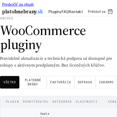
Preskočiť na obsah
platobnebrany
.sk
Pluginy
FAQ
Kontakt
Prihlásiť sa
OBCHOD
WooCommerce
pluginy
Pravidelné aktualizácie a technická podpora sú dostupné pre
eshopy s aktívnym predplatným. Bez licenčných kľúčov.
PLATOBNÉ
VŠETKO
FAKTURÁCIA
DOPRAVA
ZADARMO
BRÁNY
PLUGIN
POSKYTOVATEĽ
KATEGÓRIA
VLASTNOSTI
CENA
Apple