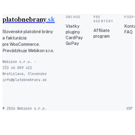
platobnebrany
.sk
OBCHOD
PRE
PODP
AGENTÚRY
Všetky
Kont
Affiliate
Slovenské platobné brány
pluginy
FAQ
program
CardPay
a fakturácia
GoPay
pre WooCommerce.
Prevádzkuje Webikon s.r.o.
Webikon s.r.o. ·
IČO 46 809 422
Bratislava, Slovensko
info@platobnebrany.sk
© 2026 Webikon s.r.o.
VOP