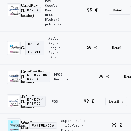
Pay ·
CardPay
Google
Tatra
99 €
(Tatra
Detail →
KARTA
Pay ·
banka
banka)
HPOS ·
Bloková
pokladňa
Apple
Pay ·
KARTA
49 €
GoPay
GoPay
Detail →
+
Google
PREVOD
Pay ·
HPOS
ComfortPay
Tatra
HPOS ·
RECURRING
99 €
(Tatra
Deta
banka
KARTA
Recurring
banka)
TatraPay
Tatra
BANKOVÝ
99 €
(Tatra
Detail →
HPOS
banka
PREVOD
banka)
SuperFaktúra
WooCommerce
99 €
Webikon
FAKTURÁCIA
· iDoklad ·
faktúry
Bloková