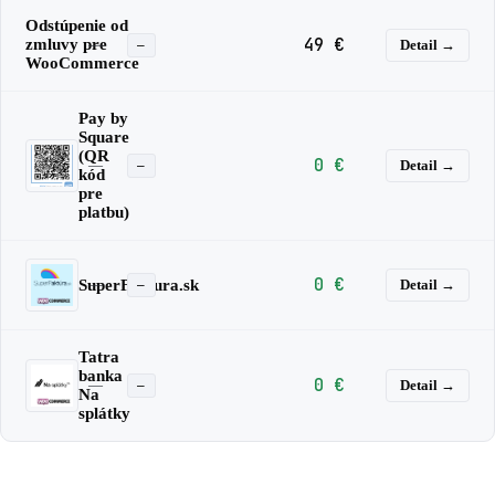
Odstúpenie od
49 €
zmluvy pre
—
Detail →
—
WooCommerce
Pay by
Square
(QR
0 €
—
Detail →
—
kód
pre
platbu)
0 €
SuperFaktura.sk
—
Detail →
—
Tatra
banka
0 €
—
Detail →
—
Na
splátky