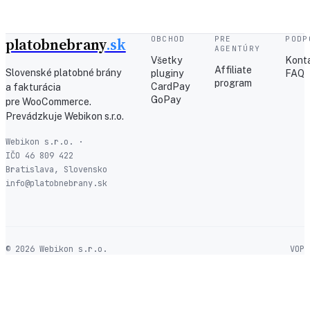
platobnebrany
.sk
OBCHOD
PRE
PODP
AGENTÚRY
Všetky
Kont
Affiliate
Slovenské platobné brány
pluginy
FAQ
program
CardPay
a fakturácia
GoPay
pre WooCommerce.
Prevádzkuje Webikon s.r.o.
Webikon s.r.o. ·
IČO 46 809 422
Bratislava, Slovensko
info@platobnebrany.sk
© 2026 Webikon s.r.o.
VOP