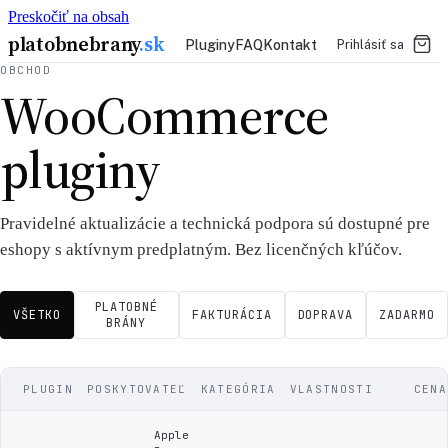
Preskočiť na obsah
platobnebrany
.sk
Pluginy
FAQ
Kontakt
Prihlásiť sa
OBCHOD
WooCommerce
pluginy
Pravidelné aktualizácie a technická podpora sú dostupné pre
eshopy s aktívnym predplatným. Bez licenčných kľúčov.
PLATOBNÉ
VŠETKO
FAKTURÁCIA
DOPRAVA
ZADARMO
BRÁNY
PLUGIN
POSKYTOVATEĽ
KATEGÓRIA
VLASTNOSTI
CENA
Apple