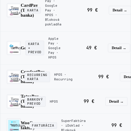
Pay ·
CardPay
Google
Tatra
99 €
(Tatra
Detail →
KARTA
Pay ·
banka
banka)
HPOS ·
Bloková
pokladňa
Apple
Pay ·
KARTA
49 €
GoPay
GoPay
Detail →
+
Google
PREVOD
Pay ·
HPOS
ComfortPay
Tatra
HPOS ·
RECURRING
99 €
(Tatra
Deta
banka
KARTA
Recurring
banka)
TatraPay
Tatra
BANKOVÝ
99 €
(Tatra
Detail →
HPOS
banka
PREVOD
banka)
SuperFaktúra
WooCommerce
99 €
Webikon
FAKTURÁCIA
· iDoklad ·
faktúry
Bloková