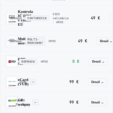
Kontrola
VIES
IČ DPH
49 €
Webikon
FAKTURÁCIA
validácia
v rámci
· HPOS
EÚ
Multiple
MULTI-
49 €
Webikon
Detail →
HPOS
merchants
MERCHANT
DPD
0 €
DPD
Detail →
DOPRAVA
HPOS
SK
eCard
99 €
VÚB
Detail →
—
(VÚB)
GP
Global
99 €
Detail →
—
Payments
webpay